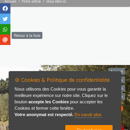
Accueil
Fiche article
Vous êtes ici
Retour à la liste
©2026-2027 Autoval tous droits
Accueil
réservés
🍪 Cookies & Politique de confidentialité
Mentions légales
Politique de confidentialité
Nous utilisons des Cookies pour vous garantir la
meilleure expérience sur notre site. Cliquez sur le
Contact / Plan
bouton
accepte les Cookies
pour accepter les
Cookies et fermer cette fenêtre.
Votre anonymat est respecté.
En savoir plus