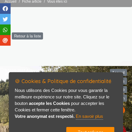
Accueil
Fiche article
Vous êtes ici
Retour à la liste
©2026-2027 Autoval tous droits
Accueil
réservés
🍪 Cookies & Politique de confidentialité
Mentions légales
Politique de confidentialité
Nous utilisons des Cookies pour vous garantir la
meilleure expérience sur notre site. Cliquez sur le
Contact / Plan
bouton
accepte les Cookies
pour accepter les
Cookies et fermer cette fenêtre.
Votre anonymat est respecté.
En savoir plus