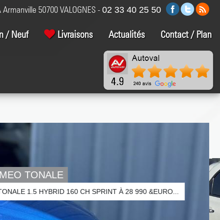
 Armanville 50700 VALOGNES -
02 33 40 25 50
n / Neuf
Livraisons
Actualités
Contact / Plan
OMEO TONALE
NALE 1.5 HYBRID 160 CH SPRINT À 28 990 &EURO...