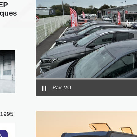
EP
rques
Showroom Véhicules d'occasions
s 1995